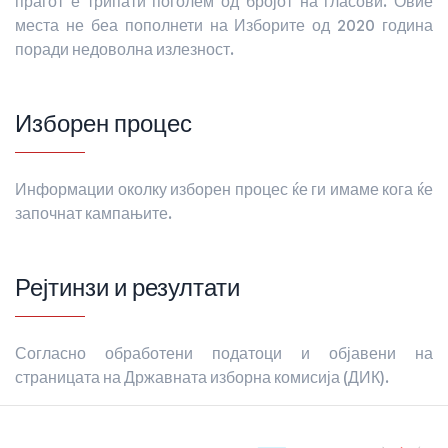
прагот е трипати поголем од бројот на гласови. Овие
места не беа пополнети на Изборите од 2020 година
поради недоволна излезност.
Изборен процес
Информации околку изборен процес ќе ги имаме кога ќе
започнат кампањите.
Рејтинзи и резултати
Согласно обработени податоци и објавени на
страницата на Државната изборна комисија (ДИК).