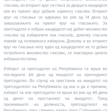
гласови, во вториот круг се гласа за двајцата кандидати
кои во првиот круг добиле најмногу гласови. Вториот
круг на гласање се одржува во рок од 14 дена од
завршувањето на првиот круг на гласањето. За
претседател е избран кандидатот кој добил мнозинство
гласови од избирачите кои гласале, доколку гласале
повеќе од половината избирачи. Доколку и во вториот
круг на гласање ниту еден од кандидатите не го добил
потребното мнозинство гласови, се повторува целата
изборна постапка.
Изборот за претседател на Републиката се врши во
последните 60 дена од мандатот на претходниот
претседател. Во случај на престанок на мандатот на
претседателот на Републиката од кои и да е причини,
изборот за нов претседател се врши во рок од 40 дена
од денот на престанокот на мандатот. Пред
преземањето на должноста, претседателот на
Републиката дава свечена изјава пред Собранието со