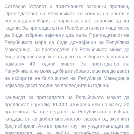
Согласно Уставот и позитивните законски прописи,
Претседателот на Републиката се избира на општи и
непосредни избори, со тајно гласање, за време од пет
години. За претседател на Републиката исто лице може
да биде избрано најмногу два пати. Претседателот на
Републиката мора да биде државјанин на Република
Македонија. За претседател на Републиката може да
биде избрано лице кое на денот на изборите наполнило
најмалку 40 години живот. За претседател на
Републиката не може да биде избрано лице кое до денот
на изборите не било жител на Република Македонија
најмалку десет години во последните 15 години.
Кандидат за претседател на Републиката можат да
предложат најмалку 10.000 избирачи или најмалку 30
пратеници. За претседател на Републиката е избран
кандидатот кој добил мнозинство гласови од вкупниот
број избирачи. Ако во првиот круг ниту еден кандидат за
претседател не го добил потребното мнозинство