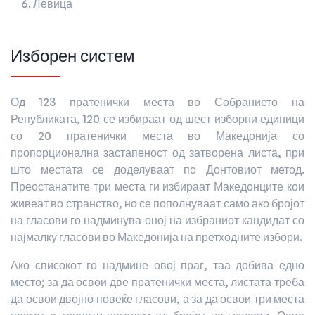
Левица
Изборен систем
Од 123 пратенички места во Собранието на
Републиката, 120 се избираат од шест изборни единици
со 20 пратенички места во Македонија со
пропорционална застапеност од затворена листа, при
што местата се доделуваат по Донтовиот метод.
Преостанатите три места ги избираат Македонците кои
живеат во странство, но се пополнуваат само ако бројот
на гласови го надминува оној на избраниот кандидат со
најмалку гласови во Македонија на претходните избори.
Ако списокот го надмине овој праг, таа добива едно
место; за да освои две пратенички места, листата треба
да освои двојно повеќе гласови, а за да освои три места