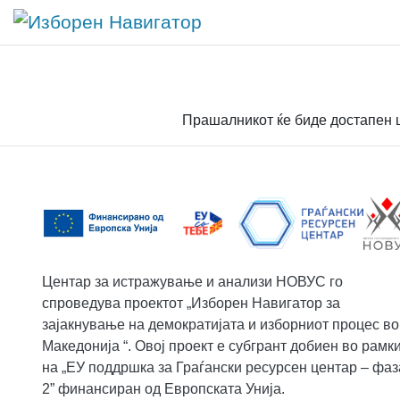
Main Navigation
Прашалникот ќе биде достапен ш
Центар за истражување и анализи НОВУС го
спроведува проектот „Изборен Навигатор за
зајакнување на демократијата и изборниот процес во
Македонија “. Овој проект е субгрант добиен во рамк
на „ЕУ поддршка за Граѓански ресурсен центар – фаз
2” финансиран од Европската Унија.