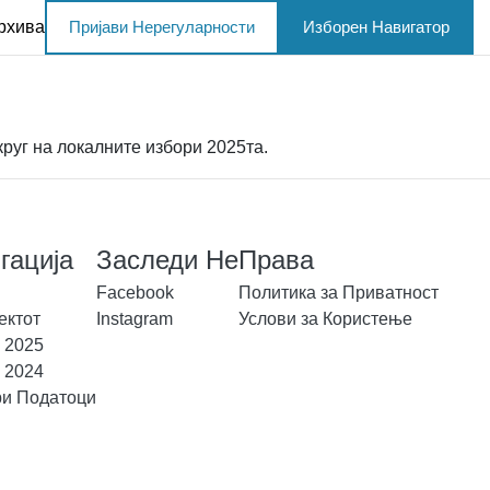
рхива
Пријави Нерегуларности
Изборен Навигатор
руг на локалните избори 2025та.
гација
Заследи Не
Права
Facebook
Политика за Приватност
ектот
Instagram
Услови за Користење
 2025
 2024
и Податоци