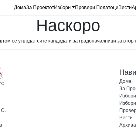
Дома
За Проектот
Избори
Провери Податоци
Вести
А
Наскоро
том се утврдат сите кандидати за градоначалници за втор к
Нави
Дома
За Про
Избори
Избори
 С.
Провер
и
Вести
а
Архива