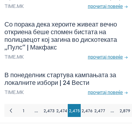
TIME.MK
прочитај повеќе
Со порака дека хероите живеат вечно
откриена беше спомен бистата на
полицаецот кој загина во дискотеката
„Пулс“ | Макфакс
TIME.MK
прочитај повеќе
В понеделник стартува кампањата за
локалните избори | 24 Вести
TIME.MK
прочитај повеќе
Posts navigation
1
…
2,473
2,474
2,475
2,476
2,477
…
2,879