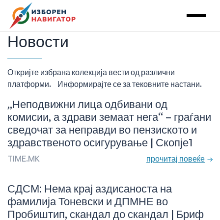
Main Navigation
Новости
Откријте избрана колекција вести од различни
платформи. Информирајте се за тековните настани.
„Неподвижни лица одбивани од
комисии, а здрави земаат нега“ – граѓани
сведочат за неправди во пензиското и
здравственото осигурување | Скопје1
TIME.MK
прочитај повеќе
СДСМ: Нема крај аздисаноста на
фамилија Тоневски и ДПМНЕ во
Пробиштип, скандал до скандал | Бриф